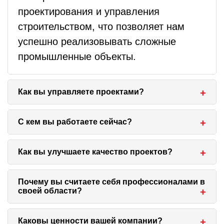
проектирования и управления
строительством, что позволяет нам
успешно реализовывать сложные
промышленные объекты.
Как вы управляете проектами?
Мы определяем цели и задачи проекта,
С кем вы работаете сейчас?
учитываем объем работ, ресурсы и
сроки. Наша компания участвует как
Мы строим объекты для крупных
Как вы улучшаете качество проектов?
Технический заказчик, Генеральный
компаний, а также возводим
проектировщик и Генподрядчик, что
промышленные объекты, используя
Мы заметили, что проектная
Почему вы считаете себя профессионалами в
своей области?
обеспечивает эффективность и
современные технологии.
документация от Заказчиков не всегда
рентабельность проекта.
качественная, поэтому решили
Мы накопили серьезный трудовой опыт,
Каковы ценности вашей компании?